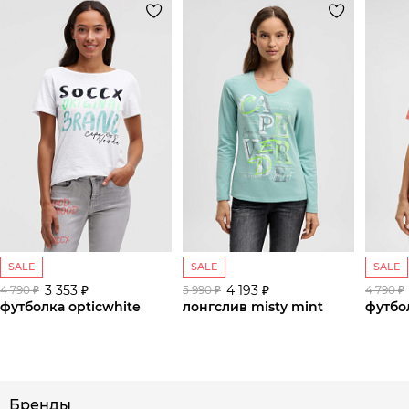
SALE
SALE
SALE
3 353 ₽
4 193 ₽
4 790 ₽
5 990 ₽
4 790 ₽
футболка opticwhite
лонгслив misty mint
футбол
сайте СДЭК
Бренды