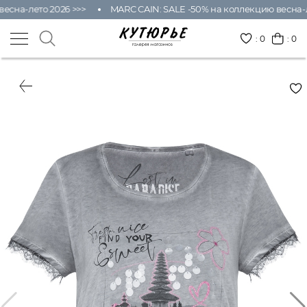
есна-лето 2026 >>>
MARC CAIN: SALE -50% на коллекцию весна-л
:
0
: 0