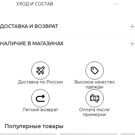
УХОД И СОСТАВ
Состав:
хлопок 50%; мо+л 50%
ДОСТАВКА И ВОЗВРАТ
НАЛИЧИЕ В МАГАЗИНАХ
Магазины
Размеры в наличии
Курьерская доставка СДЭК
Самовывоз из пункта выдачи СДЭК
Доставка по России
Высокое качество
Самовывоз из наших магазинов
одежды
Курьерская доставка СДЭК
Легкий возврат
Оплата после
Самовывоз из пункта выдачи СДЭК
примерки
Популярные товары