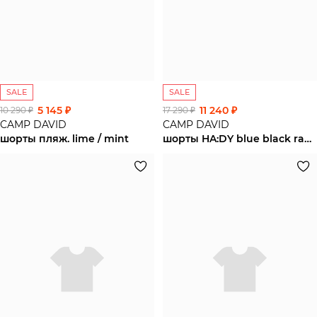
SALE
SALE
5 145 ₽
11 240 ₽
10 290 ₽
17 290 ₽
CAMP DAVID
CAMP DAVID
шорты пляж. lime / mint
шорты HA:DY blue black random jogg