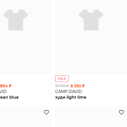
SALE
 894 ₽
8 350 ₽
16 700 ₽
VID
CAMP DAVID
cean blue
худи light lime