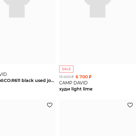
SALE
VID
6 700 ₽
13 400 ₽
джинсы NI:CO:R611 black used jogg
CAMP DAVID
худи light lime