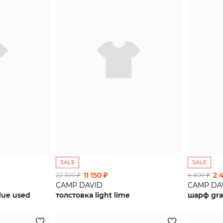
SALE
SALE
11 150 ₽
2 
22 300 ₽
4 800 ₽
CAMP DAVID
CAMP DA
lue used
толстовка light lime
шарф gra