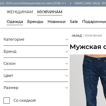
 -50% на коллекцию весна-лето 2026 >>>
MARC CAIN: SALE -50% 
ЖЕНЩИНАМ
МУЖЧИНАМ
Одежда
Бренды
Новинки
Sale
Подарочны
/
МУЖЧИНАМ
НАЗАД
Категория
Мужская 
Аксессуары
Бренд
Брюки
CAMP DAVID
Джинсы
Сезон
Куртки
22/23
Цвет
Обувь
NOS
Белый
Поло
Размер
24
Рубашки
Желтый
M
24/25
Толстовки и свитшоты
Со скидкой
Зеленый
4XL