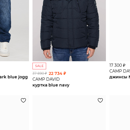
17 300 ₽
SALE
CAMP DA
22 734 ₽
37 890 ₽
ark blue jogg
CAMP DAVID
куртка blue navy