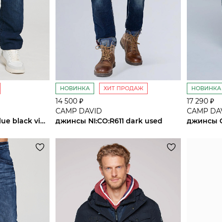
НОВИНКА
ХИТ ПРОДАЖ
НОВИНКА
14 500 ₽
17 290 ₽
CAMP DAVID
CAMP DA
джинсы NI:CO:R611 blue black vintage
джинсы NI:CO:R611 dark used
джинсы C