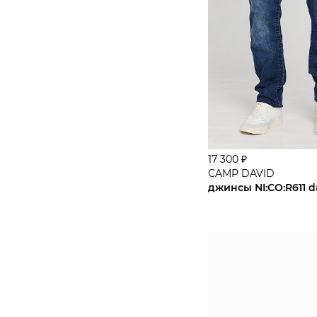
3232
3234
3236
33
3330
3332
17 300 ₽
3334
CAMP DAVID
джинсы NI:CO:R611 d
3336
34
3430
3432
3434