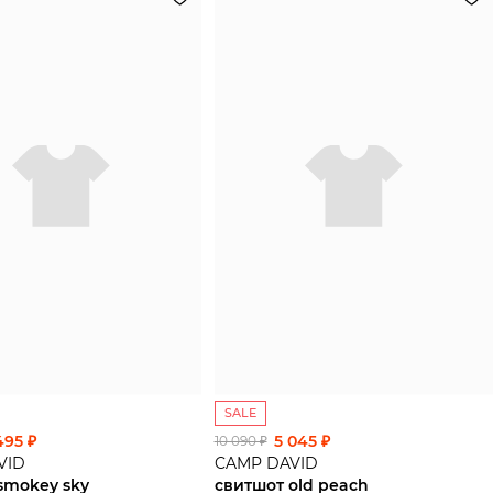
SALE
495 ₽
5 045 ₽
10 090 ₽
VID
CAMP DAVID
smokey sky
свитшот old peach