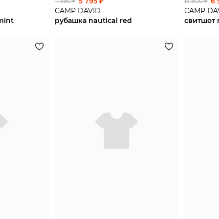
5 795 ₽
6 
11 590 ₽
13 800 ₽
CAMP DAVID
CAMP DA
mint
рубашка nautical red
свитшот 