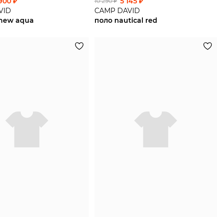
900 ₽
5 145 ₽
10 290 ₽
VID
CAMP DAVID
new aqua
поло nautical red