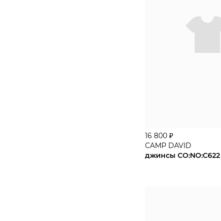
3630
3632
3634
38
3830
3832
3834
39-42
16 800 ₽
3XL
CAMP DAVID
4030
4032
4034
4230