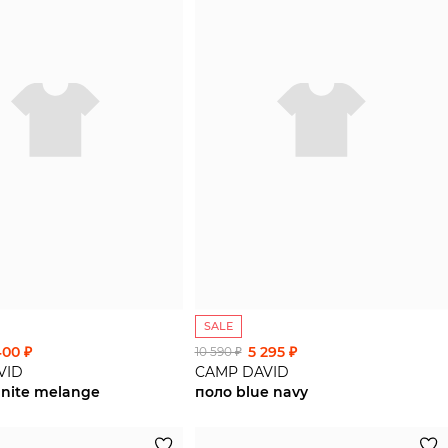
SALE
400 ₽
5 295 ₽
10 590 ₽
VID
CAMP DAVID
nite melange
поло blue navy