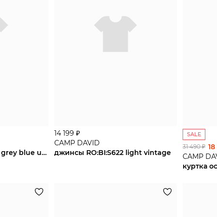
14 199 ₽
SALE
CAMP DAVID
18
31 490 ₽
джинсы CO:NO:C622 grey blue used jogg
джинсы RO:BI:S622 light vintage
CAMP DA
куртка o