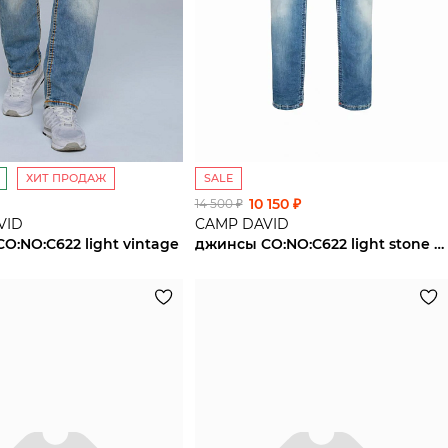
ХИТ ПРОДАЖ
SALE
10 150 ₽
14 500 ₽
VID
CAMP DAVID
O:NO:C622 light vintage
джинсы CO:NO:C622 light stone used