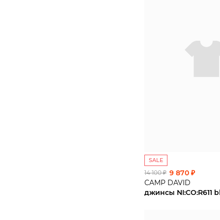
4232
4234
43-46
L
S
XL
XXL
Б/Р
SALE
9 870 ₽
14 100 ₽
CAMP DAVID
джинсы NI:CO:R611 b