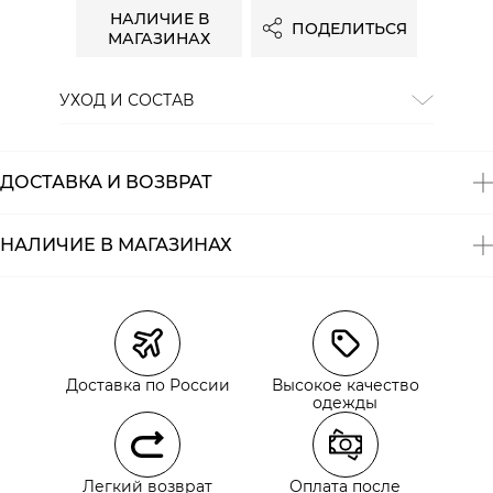
НАЛИЧИЕ В
ПОДЕЛИТЬСЯ
МАГАЗИНАХ
УХОД И СОСТАВ
Состав:
хлопок 98.5%, эластан 1.5%
ДОСТАВКА И ВОЗВРАТ
НАЛИЧИЕ В МАГАЗИНАХ
Магазины
Размеры в наличии
Курьерская доставка СДЭК
Самовывоз из пункта выдачи СДЭК
Доставка по России
Высокое качество
Самовывоз из наших магазинов
одежды
Курьерская доставка СДЭК
Легкий возврат
Оплата после
Самовывоз из пункта выдачи СДЭК