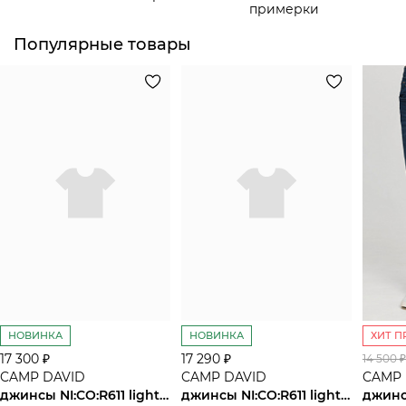
примерки
Популярные товары
НОВИНКА
НОВИНКА
ХИТ 
17 300 ₽
17 290 ₽
14 500 ₽
CAMP DAVID
CAMP DAVID
CAMP 
джинсы NI:CO:R611 light blue used
джинсы NI:CO:R611 light blue jogg