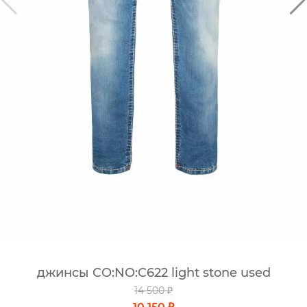
джинсы CO:NO:C622 light stone used
14 500 ₽