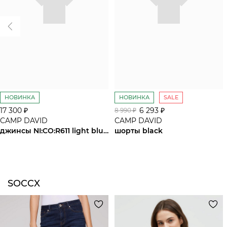
НОВИНКА
НОВИНКА
SALE
17 300 ₽
6 293 ₽
8 990 ₽
CAMP DAVID
CAMP DAVID
джинсы NI:CO:R611 light blue used
шорты black
SOCCX