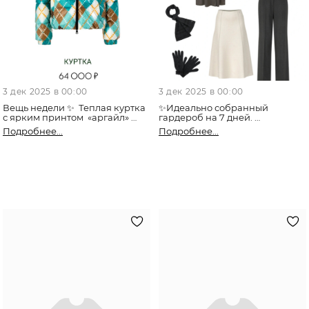
3 дек 2025 в 00:00
3 дек 2025 в 00:00
Вещь недели ✨ Теплая куртка
✨Идеально собранный
с ярким принтом «аргайл»
гардероб на 7 дней.
Подробнее...
Подробнее...
❄️Идеальна для создания
Пальто, платье, жакет,
яркого и запоминающегося
джемпер, пуловер, юбка и
образа.
брюки — база для офиса и для
любого повода.
Добавьте красок в свой
гардероб этой зимой !
Для тех, кто ценит стиль,
комфорт и время. Сочетайте
Доступен по ссылке
как вам нравится и каждый
https://vk.cc/cRRJqk
день выглядите по-новому.
В магазине
Пальто
https://vk.cc/cRCizj
Платье
https://vk.cc/cRCiDD
Жакет
https://vk.cc/cRCiKc
Джемпер
https://vk.cc/cRCiQe
Пуловер
https://vk.cc/cRCiWn
Юбка
https://vk.cc/cRCj5p
Брюки
https://vk.cc/cRCj9F
Перчатки
https://vk.cc/cRCirf