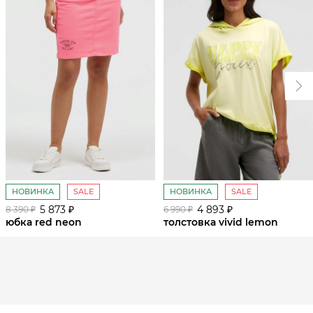
НОВИНКА
SALE
НОВИНКА
SALE
5 873 ₽
4 893 ₽
8 390 ₽
6 990 ₽
юбка red neon
толстовка vivid lemon