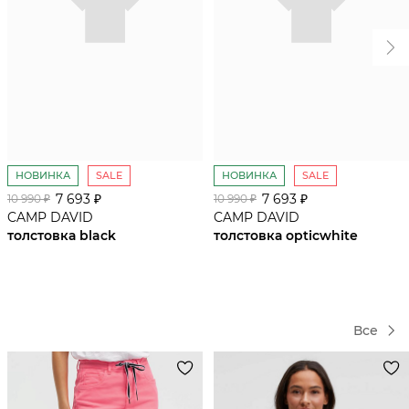
Юбка
https://vk.cc/cRqjAm
Брюки
https://vk.cc/cRwvcm
Ремень
https://vk.cc/cRwvl0
Сумка
https://vk.cc/cPx5EP
Берет
https://vk.cc/cRwvoU
В магазине MARC CAIN ТЦ ГУМ
Москва, Красная площадь, 3
+7(495) 620 - 31-30
сайт cuturie.com
НОВИНКА
SALE
НОВИНКА
SALE
7 693 ₽
7 693 ₽
10 990 ₽
10 990 ₽
CAMP DAVID
CAMP DAVID
толстовка black
толстовка opticwhite
Все