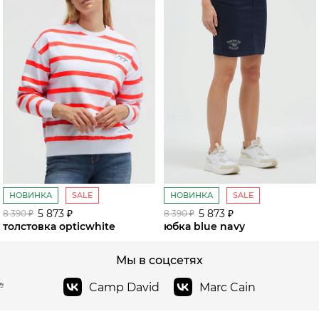
НОВИНКА
SALE
НОВИНКА
SALE
5 873 ₽
5 873 ₽
8 390 ₽
8 390 ₽
толстовка opticwhite
юбка blue navy
Мы в соцсетях
Camp David
Marc Cain