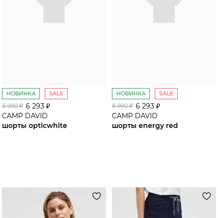
Шарф
https://vk.cc/cRCiuW
В магазине MARC CAIN ТЦ ГУМ
Москва, Красная площадь, 3
+7(495) 620 - 31-30
сайт cuturie.com
__
#гардероббаза #гуммосква
#marccain #стильныеобразы
НОВИНКА
SALE
НОВИНКА
SALE
6 293 ₽
6 293 ₽
8 990 ₽
8 990 ₽
CAMP DAVID
CAMP DAVID
шорты opticwhite
шорты energy red