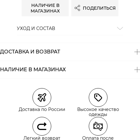
НАЛИЧИЕ В
ПОДЕЛИТЬСЯ
МАГАЗИНАХ
УХОД И СОСТАВ
Состав:
100% хлопок
ДОСТАВКА И ВОЗВРАТ
НАЛИЧИЕ В МАГАЗИНАХ
Магазины
Размеры в наличии
Курьерская доставка СДЭК
Самовывоз из пункта выдачи СДЭК
Доставка по России
Высокое качество
Самовывоз из наших магазинов
одежды
Курьерская доставка СДЭК
Легкий возврат
Оплата после
Самовывоз из пункта выдачи СДЭК