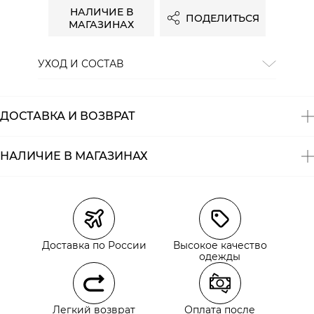
НАЛИЧИЕ В
ПОДЕЛИТЬСЯ
МАГАЗИНАХ
УХОД И СОСТАВ
Состав:
лен 53% хлопок 47%
ДОСТАВКА И ВОЗВРАТ
НАЛИЧИЕ В МАГАЗИНАХ
Магазины
Размеры в наличии
Курьерская доставка СДЭК
Самовывоз из пункта выдачи СДЭК
Доставка по России
Высокое качество
Самовывоз из наших магазинов
одежды
Курьерская доставка СДЭК
Легкий возврат
Оплата после
Самовывоз из пункта выдачи СДЭК