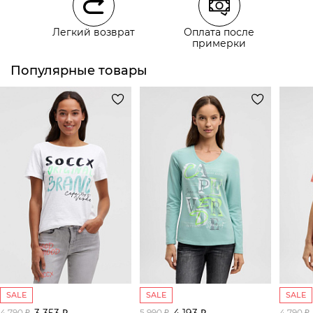
Курьерская доставка СДЭК
Легкий возврат
Оплата после
Самовывоз из пункта выдачи СДЭК
примерки
Популярные товары
SALE
SALE
SALE
3 353 ₽
4 193 ₽
4 790 ₽
5 990 ₽
4 790 ₽