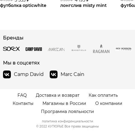
футболка opticwhite
лонгслив misty mint
футбол
сайте СДЭК
Бренды
Мы в соцсетях
Camp David
Marc Cain
FAQ
Доставка и возврат
Как оплатить
Контакты
Магазины в России
О компании
Программа лояльности
политика конфиденциальности
© 2022 КУТЮРЬЕ Все права защищены