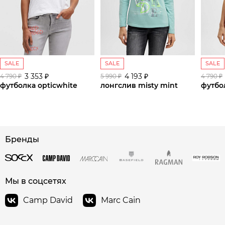
SALE
SALE
SALE
3 353 ₽
4 193 ₽
4 790 ₽
5 990 ₽
4 790 ₽
футболка opticwhite
лонгслив misty mint
футбол
сайте СДЭК
Бренды
Мы в соцсетях
Camp David
Marc Cain