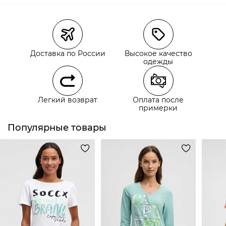
Магазины
Размеры в наличии
Курьерская доставка СДЭК
Самовывоз из пункта выдачи СДЭК
Доставка по России
Высокое качество
Самовывоз из наших магазинов
одежды
Курьерская доставка СДЭК
Легкий возврат
Оплата после
Самовывоз из пункта выдачи СДЭК
примерки
Популярные товары