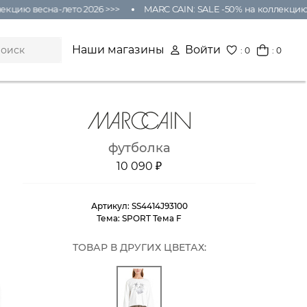
цию весна-лето 2026 >>>
MARC CAIN: SALE -50% на коллекцию ве
Наши магазины
Войти
:
0
: 0
футболка
10 090 ₽
Артикул:
SS4414J93100
Тема:
SPORT Тема F
ТОВАР В ДРУГИХ ЦВЕТАХ: