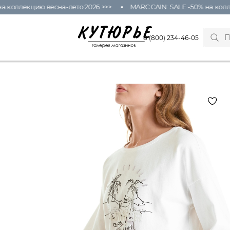
 коллекцию весна-лето 2026 >>>
MARC CAIN: SALE -50% на коллек
8 (800) 234-46-05