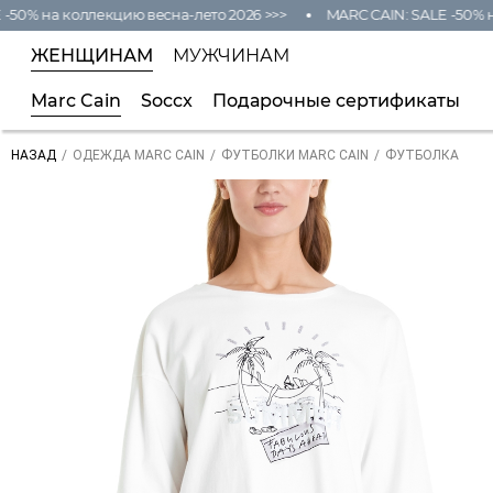
50% на коллекцию весна-лето 2026 >>>
MARC CAIN: SALE -50% на
ЖЕНЩИНАМ
МУЖЧИНАМ
Marc Cain
Soccx
Подарочные сертификаты
/
/
/
ФУТБОЛКА
НАЗАД
ОДЕЖДА MARC CAIN
ФУТБОЛКИ MARC CAIN