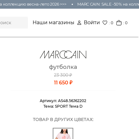
оллекцию весна-лето 2026 >>>
MARC CAIN: SALE -50% на коллекц
Наши магазины
Войти
:
0
: 0
футболка
23 300 ₽
11 650 ₽
Артикул:
AS48.56J62202
Тема:
SPORT Тема D
ТОВАР В ДРУГИХ ЦВЕТАХ: