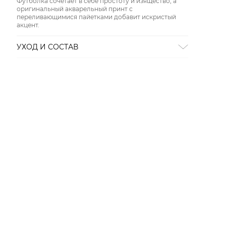
Футболка сочетает в себе простоту и изящество, а
оригинальный акварельный принт с
переливающимися пайетками добавит искристый
акцент.
УХОД И СОСТАВ
Состав:
100% хлопок