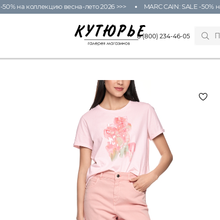
% на коллекцию весна-лето 2026 >>>
MARC CAIN: SALE -50% на к
8 (800) 234-46-05