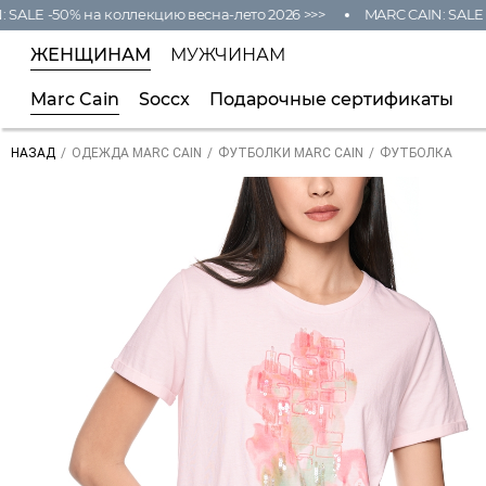
LE -50% на коллекцию весна-лето 2026 >>>
MARC CAIN: SALE -50
ЖЕНЩИНАМ
МУЖЧИНАМ
Marc Cain
Soccx
Подарочные сертификаты
/
/
/
ФУТБОЛКА
НАЗАД
ОДЕЖДА MARC CAIN
ФУТБОЛКИ MARC CAIN