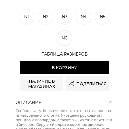
N1
N2
N3
N4
N5
N6
ТАБЛИЦА РАЗМЕРОВ
В КОРЗИНУ
НАЛИЧИЕ В
ПОДЕЛИТЬСЯ
МАГАЗИНАХ
сайте СДЭК
ОПИСАНИЕ
Свободная футболка молочного оттенка выполнена
из натурального хлопка. Украшена роскошным
принтом с леопардом, а также вышивкой с пайетками
и бисером. Округлый вырез и короткие широкие