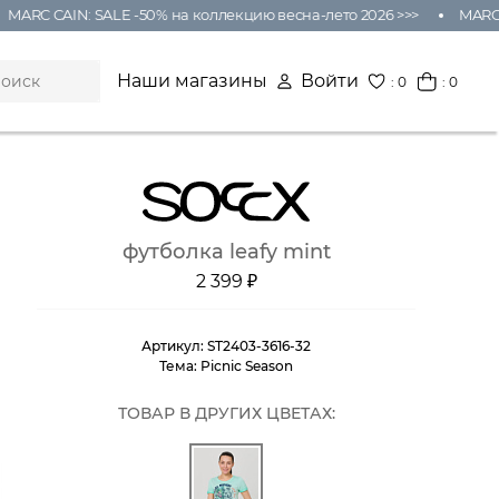
ARC CAIN: SALE -50% на коллекцию весна-лето 2026 >>>
MARC CA
Наши магазины
Войти
:
0
: 0
футболка leafy mint
2 399 ₽
Артикул:
ST2403-3616-32
Тема:
Picnic Season
ТОВАР В ДРУГИХ ЦВЕТАХ: