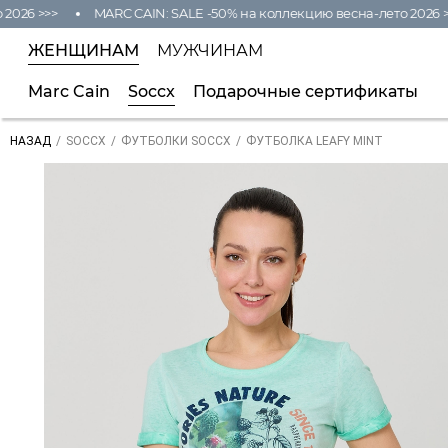
26 >>>
MARC CAIN: SALE -50% на коллекцию весна-лето 2026 >>>
ЖЕНЩИНАМ
МУЖЧИНАМ
Marc Cain
Soccx
Подарочные сертификаты
/
/
/
ФУТБОЛКА LEAFY MINT
НАЗАД
SOCCX
ФУТБОЛКИ SOCCX