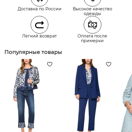
Курьерская доставка СДЭК
Доставка по России
Высокое качество
Самовывоз из пункта выдачи СДЭК
одежды
Самовывоз из наших магазинов
Легкий возврат
Оплата после
примерки
Курьерская доставка СДЭК
Самовывоз из пункта выдачи СДЭК
Популярные товары