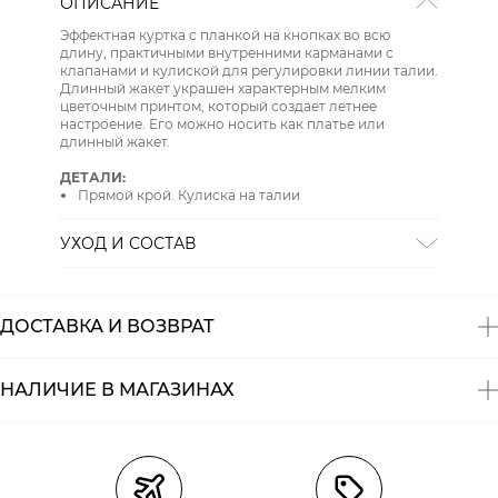
ОПИСАНИЕ
Эффектная куртка с планкой на кнопках во всю
длину, практичными внутренними карманами с
клапанами и кулиской для регулировки линии талии.
Длинный жакет украшен характерным мелким
цветочным принтом, который создает летнее
настроение. Его можно носить как платье или
длинный жакет.
ДЕТАЛИ:
Прямой крой. Кулиска на талии
УХОД И СОСТАВ
Состав:
86% полиамид, 14% эластан
СТИРКА:
стирать в воде до 30
ОТБЕЛИВАНИЕ:
отбеливание запрещено
ДОСТАВКА И ВОЗВРАТ
ХИМИЧЕСКАЯ ЧИСТКА:
химическая чистка
запрещена
ГЛАЖЕНИЕ:
гладить при низкой температуре до 110
НАЛИЧИЕ В МАГАЗИНАХ
ОТЖИМ:
нельзя выжимать и сушить
СУШКА:
барабанная сушка запрещена
Магазины
Размеры в наличии