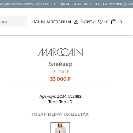
ю весна-лето 2026 >>>
MARC CAIN: SALE -50% на коллекцию весн
Наши магазины
Войти
:
0
: 0
блейзер
55 000 ₽
33 000 ₽
Артикул:
ZC34.17J31182
Тема:
Тема D
ТОВАР В ДРУГИХ ЦВЕТАХ: