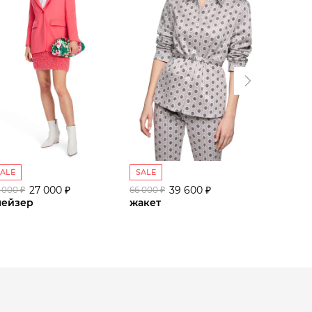
SALE
SALE
SALE
27 000 ₽
39 600 ₽
 000 ₽
66 000 ₽
67 000 ₽
лейзер
жакет
блейзе