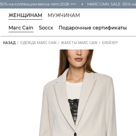
 на коллекцию весна-лето 2026 >>>
MARC CAIN: SALE -50% на ко
ЖЕНЩИНАМ
МУЖЧИНАМ
Marc Cain
Soccx
Подарочные сертификаты
/
/
/
БЛЕЙЗЕР
НАЗАД
ОДЕЖДА MARC CAIN
ЖАКЕТЫ MARC CAIN