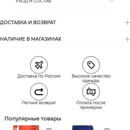
УХОД И СОСТАВ
Состав:
100% полиэстер
ДОСТАВКА И ВОЗВРАТ
НАЛИЧИЕ В МАГАЗИНАХ
Магазины
Размеры в наличии
Курьерская доставка СДЭК
Доставка по России
Высокое качество
Самовывоз из пункта выдачи СДЭК
одежды
Самовывоз из наших магазинов
Легкий возврат
Оплата после
примерки
Курьерская доставка СДЭК
Самовывоз из пункта выдачи СДЭК
Популярные товары