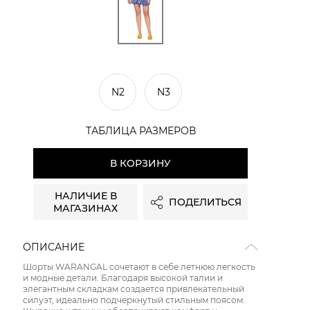
N2
N3
ТАБЛИЦА РАЗМЕРОВ
В КОРЗИНУ
НАЛИЧИЕ В
ПОДЕЛИТЬСЯ
МАГАЗИНАХ
ОПИСАНИЕ
Шорты WARANGAL сочетают в себе летнюю легкость
и модные детали. Благодаря высокой талии и
элегантным складкам создается привлекательный
силуэт, идеально подчеркнутый стильным поясом.