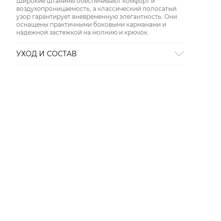
Широкие штанины обеспечивают комфорт и
воздухопроницаемость, а классический полосатый
узор гарантирует вневременную элегантность. Они
оснащены практичными боковыми карманами и
надежной застежкой на молнию и крючок.
УХОД И СОСТАВ
Состав:
100% хлопок