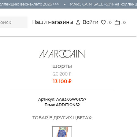
екцию весна-лето 2026 >>>
MARC CAIN: SALE -50% на коллекцию 
Наши магазины
Войти
:
0
: 0
шорты
26 200 ₽
13 100 ₽
Артикул:
AA83.05W01757
Тема:
ADDITIONS2
ТОВАР В ДРУГИХ ЦВЕТАХ: