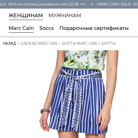
 -50% на коллекцию весна-лето 2026 >>>
MARC CAIN: SALE -50% 
ЖЕНЩИНАМ
МУЖЧИНАМ
Marc Cain
Soccx
Подарочные сертификаты
/
/
/
ШОРТЫ
НАЗАД
ОДЕЖДА MARC CAIN
ШОРТЫ MARC CAIN