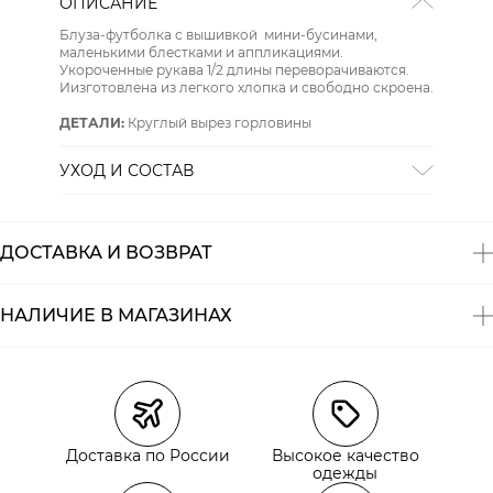
ОПИСАНИЕ
Блуза-футболка с вышивкой мини-бусинами,
маленькими блестками и аппликациями.
Укороченные рукава 1/2 длины переворачиваются.
Иизготовлена из легкого хлопка и свободно скроена.
ДЕТАЛИ:
Круглый вырез горловины
УХОД И СОСТАВ
Состав:
100% хлопок
СТИРКА:
стирать в воде до 30
ОТБЕЛИВАНИЕ:
отбеливание запрещено
ДОСТАВКА И ВОЗВРАТ
ХИМИЧЕСКАЯ ЧИСТКА:
химическая чистка
запрещена
ГЛАЖЕНИЕ:
гладить при средней температуре до 180
НАЛИЧИЕ В МАГАЗИНАХ
ОТЖИМ:
нельзя выжимать и сушить
СУШКА:
барабанная сушка запрещена
Магазины
Размеры в наличии
Курьерская доставка СДЭК
Доставка по России
Высокое качество
Самовывоз из пункта выдачи СДЭК
одежды
Самовывоз из наших магазинов