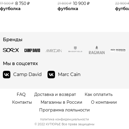
8 750 ₽
10 900 ₽
17 500 ₽
21 800 ₽
22 900 
футболка
футболка
футбо
Бренды
сайте СДЭК
Мы в соцсетях
Camp David
Marc Cain
FAQ
Доставка и возврат
Как оплатить
Контакты
Магазины в России
О компании
Программа лояльности
политика конфиденциальности
© 2022 КУТЮРЬЕ Все права защищены