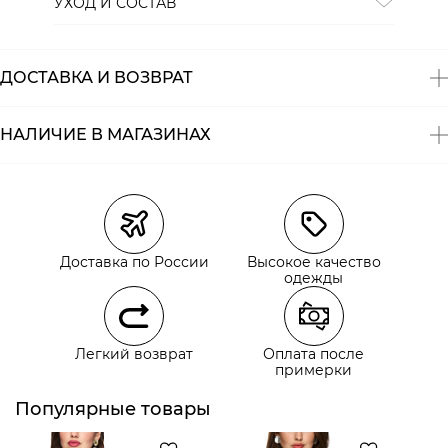
УХОД И СОСТАВ
Состав:
100% хлопок
ДОСТАВКА И ВОЗВРАТ
НАЛИЧИЕ В МАГАЗИНАХ
Магазины
Размеры в наличии
Курьерская доставка СДЭК
Доставка по России
Высокое качество
Самовывоз из пункта выдачи СДЭК
одежды
Самовывоз из наших магазинов
Легкий возврат
Оплата после
примерки
Курьерская доставка СДЭК
Самовывоз из пункта выдачи СДЭК
Популярные товары