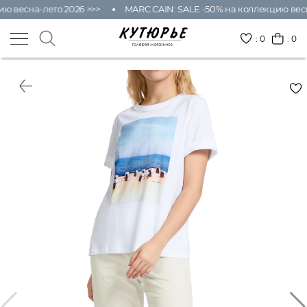
ю весна-лето 2026 >>>
MARC CAIN: SALE -50% на коллекцию весн
:
0
: 0