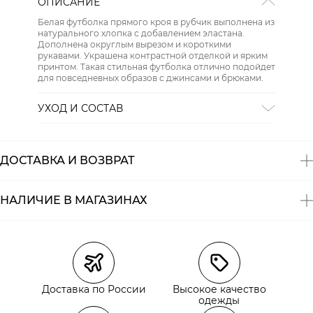
ОПИСАНИЕ
Белая футболка прямого кроя в рубчик выполнена из
натурального хлопка с добавлением эластана.
Дополнена округлым вырезом и короткими
рукавами. Украшена контрастной отделкой и ярким
принтом. Такая стильная футболка отлично подойдет
для повседневных образов с джинсами и брюками.
УХОД И СОСТАВ
Состав:
94% хлопок, 6% эластан
ДОСТАВКА И ВОЗВРАТ
НАЛИЧИЕ В МАГАЗИНАХ
Магазины
Размеры в наличии
Курьерская доставка СДЭК
Доставка по России
Высокое качество
Самовывоз из пункта выдачи СДЭК
одежды
Самовывоз из наших магазинов