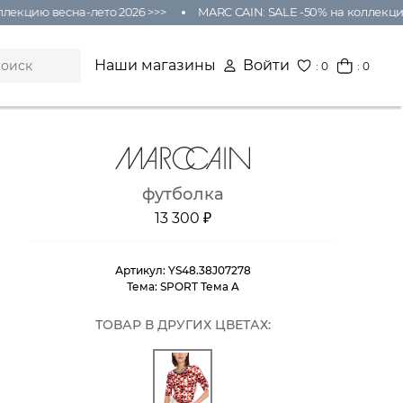
кцию весна-лето 2026 >>>
MARC CAIN: SALE -50% на коллекцию в
Наши магазины
Войти
:
0
: 0
футболка
13 300 ₽
Артикул:
YS48.38J07278
Тема:
SPORT Тема A
ТОВАР В ДРУГИХ ЦВЕТАХ: