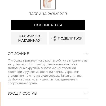
ТАБЛИЦА РАЗМЕРОВ
ПОДПИСАТЬСЯ
НАЛИЧИЕ В
ПОДЕЛИТЬСЯ
МАГАЗИНАХ
ОПИСАНИЕ
Футболка приталенного кроя в рубчик выполнена из
натурального хлопка с добавлением эластана.
Дополнена округлым вырезом с контрастной
отделкой и рукавами средней длины. Украшена
сплошным принтом в виде сердец. Такая стильная
футболка отлично впишется в повседневные и
спортивные образы.
УХОД И СОСТАВ
Состав:
94% хлопок, 6% эластан