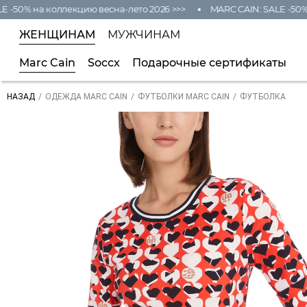
50% на коллекцию весна-лето 2026 >>>
MARC CAIN: SALE -50% на
ЖЕНЩИНАМ
МУЖЧИНАМ
Marc Cain
Soccx
Подарочные сертификаты
/
/
/
ФУТБОЛКА
НАЗАД
ОДЕЖДА MARC CAIN
ФУТБОЛКИ MARC CAIN