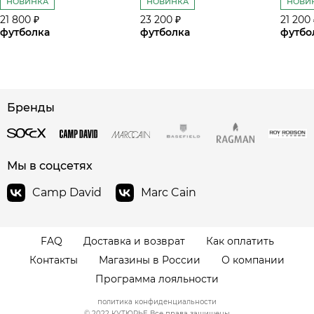
НОВИНКА
НОВИНКА
НОВИ
21 800 ₽
23 200 ₽
21 200
футболка
футболка
футбо
Бренды
сайте СДЭК
Мы в соцсетях
Camp David
Marc Cain
FAQ
Доставка и возврат
Как оплатить
Контакты
Магазины в России
О компании
Программа лояльности
политика конфиденциальности
© 2022 КУТЮРЬЕ Все права защищены