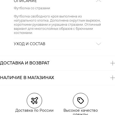
ОПИСАНИЕ
Футболка со стразами
Футболка свободного кроя выполнена из
натурального хлопка. Дополнена округлым вырезом,
короткими рукавами и украшена стразами. Отличный
вариант для многослойных образов с брючными
костюмами.
УХОД И СОСТАВ
Состав:
100% хлопок
ДОСТАВКА И ВОЗВРАТ
НАЛИЧИЕ В МАГАЗИНАХ
Магазины
Размеры в наличии
Курьерская доставка СДЭК
Доставка по России
Высокое качество
Самовывоз из пункта выдачи СДЭК
одежды