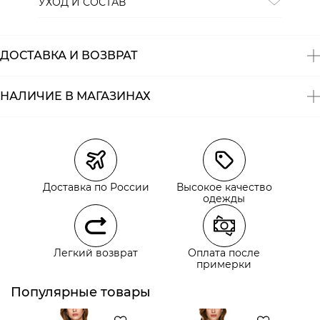
УХОД И СОСТАВ
Состав:
100% хлопок
ДОСТАВКА И ВОЗВРАТ
НАЛИЧИЕ В МАГАЗИНАХ
Магазины
Размеры в наличии
Курьерская доставка СДЭК
Доставка по России
Высокое качество
Самовывоз из пункта выдачи СДЭК
одежды
Самовывоз из наших магазинов
Легкий возврат
Оплата после
примерки
Курьерская доставка СДЭК
Самовывоз из пункта выдачи СДЭК
Популярные товары