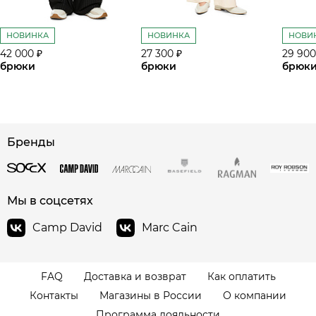
НОВИНКА
НОВИНКА
НОВИ
42 000 ₽
27 300 ₽
29 900
брюки
брюки
брюк
Бренды
сайте СДЭК
Мы в соцсетях
Camp David
Marc Cain
FAQ
Доставка и возврат
Как оплатить
Контакты
Магазины в России
О компании
Программа лояльности