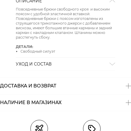
ОПИСАНИЕ
Повседневные брюки свободного кроя и высоким
поясом с удобной эластичной вставкой.
Повседневные брюки с поясом изготовлены из
струящегося трикотажного джерси с добавлением
вискозы, имеют большие втачные карманы и задний
карман с накладным клапаном. Штанины можно
расстегнуть сбоку.
ДЕТАЛИ:
Свободный силуэт
УХОД И СОСТАВ
Состав:
56% вискоза, 39% полиамид, 5% эластан
СТИРКА:
стирать в воде до 30
ОТБЕЛИВАНИЕ:
отбеливание запрещено
ДОСТАВКА И ВОЗВРАТ
ХИМИЧЕСКАЯ ЧИСТКА:
щадящая чистка
ГЛАЖЕНИЕ:
гладить при низкой температуре до 110
ОТЖИМ:
нельзя выжимать и сушить
НАЛИЧИЕ В МАГАЗИНАХ
СУШКА:
барабанная сушка запрещена
Магазины
Размеры в наличии