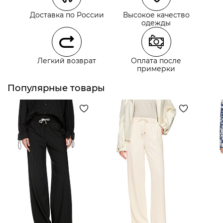
Курьерская доставка СДЭК
Доставка по России
Высокое качество
Самовывоз из пункта выдачи СДЭК
одежды
Самовывоз из наших магазинов
Легкий возврат
Оплата после
примерки
Курьерская доставка СДЭК
Самовывоз из пункта выдачи СДЭК
Популярные товары