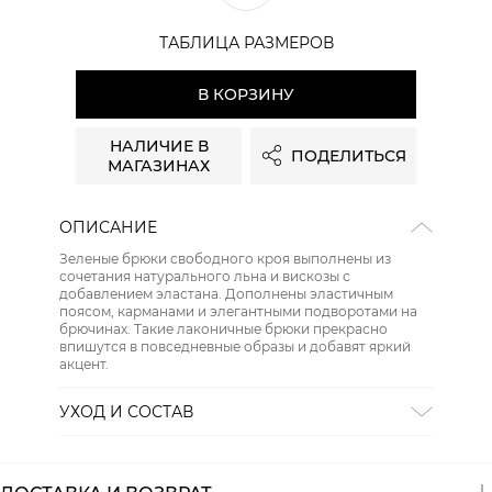
ТАБЛИЦА РАЗМЕРОВ
В КОРЗИНУ
НАЛИЧИЕ В
ПОДЕЛИТЬСЯ
МАГАЗИНАХ
ОПИСАНИЕ
Зеленые брюки свободного кроя выполнены из
сочетания натурального льна и вискозы с
добавлением эластана. Дополнены эластичным
поясом, карманами и элегантными подворотами на
брючинах. Такие лаконичные брюки прекрасно
впишутся в повседневные образы и добавят яркий
акцент.
УХОД И СОСТАВ
Состав:
62% лен, 35% вискоза, 3% эластан