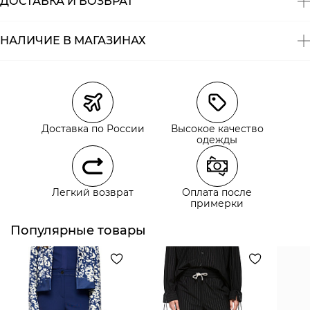
ДОСТАВКА И ВОЗВРАТ
НАЛИЧИЕ В МАГАЗИНАХ
Магазины
Размеры в наличии
Курьерская доставка СДЭК
Доставка по России
Высокое качество
Самовывоз из пункта выдачи СДЭК
одежды
Самовывоз из наших магазинов
Легкий возврат
Оплата после
примерки
Курьерская доставка СДЭК
Самовывоз из пункта выдачи СДЭК
Популярные товары