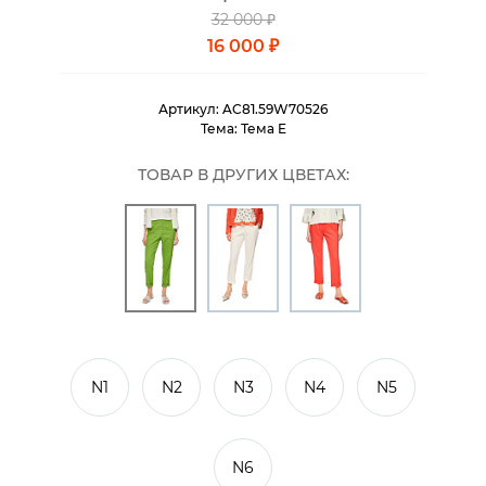
32 000 ₽
16 000 ₽
Артикул:
AC81.59W70526
Тема:
Тема E
ТОВАР В ДРУГИХ ЦВЕТАХ:
N1
N2
N3
N4
N5
N6