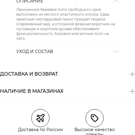
ОПИСАНИЕ
Лаконичное бежевое поло свободного кроя
выполнено из мягкого эластичного хлопка. Едва
заметный леопардовый принт придает модели
современный вид, а отложной вязаный воротник на
пуговицах и короткие рукава обеспечивают
функциональность. Базовое элегантное поло на
лето.
УХОД И СОСТАВ
Состав:
95% хлопок, 5% эластан
ДОСТАВКА И ВОЗВРАТ
НАЛИЧИЕ В МАГАЗИНАХ
Магазины
Размеры в наличии
Курьерская доставка СДЭК
Доставка по России
Высокое качество
Самовывоз из пункта выдачи СДЭК
одежды