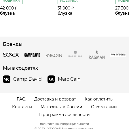
НОВИНКА
НОВИНКА
НОВИ
42 000 ₽
31 000 ₽
27 300
блузка
блузка
блузк
Бренды
сайте СДЭК
Мы в соцсетях
Camp David
Marc Cain
FAQ
Доставка и возврат
Как оплатить
Контакты
Магазины в России
О компании
Программа лояльности
политика конфиденциальности
© 2022 КУТЮРЬЕ Все права защищены