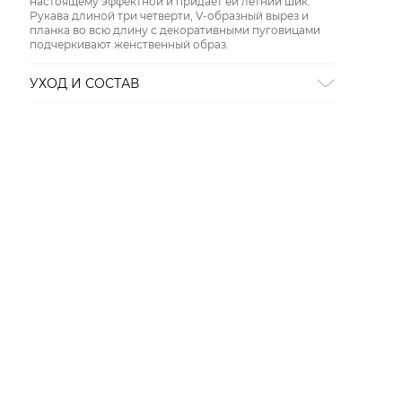
настоящему эффектной и придает ей летний шик.
Рукава длиной три четверти, V-образный вырез и
планка во всю длину с декоративными пуговицами
подчеркивают женственный образ.
УХОД И СОСТАВ
Состав:
100% вискоза