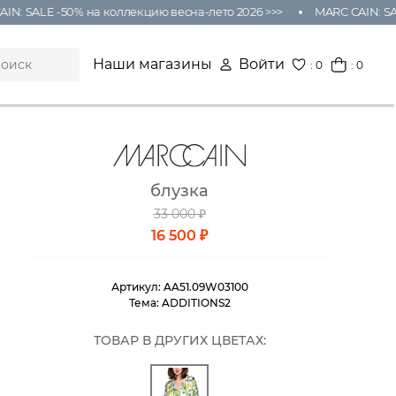
: SALE -50% на коллекцию весна-лето 2026 >>>
MARC CAIN: SALE 
Наши магазины
Войти
:
0
: 0
блузка
33 000 ₽
16 500 ₽
Артикул:
AA51.09W03100
Тема:
ADDITIONS2
ТОВАР В ДРУГИХ ЦВЕТАХ: