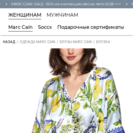
MARC CAIN: SALE -50% на коллекцию весна-лето 2026 >>>
MAR
ЖЕНЩИНАМ
МУЖЧИНАМ
Marc Cain
Soccx
Подарочные сертификаты
/
/
/
БЛУЗКА
НАЗАД
ОДЕЖДА MARC CAIN
БЛУЗЫ MARC CAIN