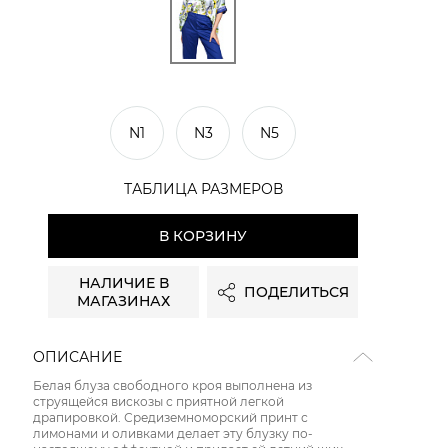
N1
N3
N5
ТАБЛИЦА РАЗМЕРОВ
В КОРЗИНУ
НАЛИЧИЕ В
ПОДЕЛИТЬСЯ
МАГАЗИНАХ
ОПИСАНИЕ
Белая блуза свободного кроя выполнена из
струящейся вискозы с приятной легкой
драпировкой. Средиземноморский принт с
лимонами и оливками делает эту блузку по-