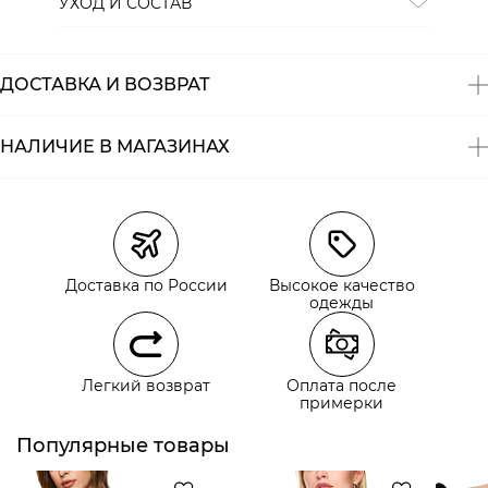
УХОД И СОСТАВ
Состав:
97% полиэстер, 3% эластан
ДОСТАВКА И ВОЗВРАТ
НАЛИЧИЕ В МАГАЗИНАХ
Магазины
Размеры в наличии
Курьерская доставка СДЭК
Доставка по России
Высокое качество
Самовывоз из пункта выдачи СДЭК
одежды
Самовывоз из наших магазинов
Легкий возврат
Оплата после
примерки
Курьерская доставка СДЭК
Самовывоз из пункта выдачи СДЭК
Популярные товары