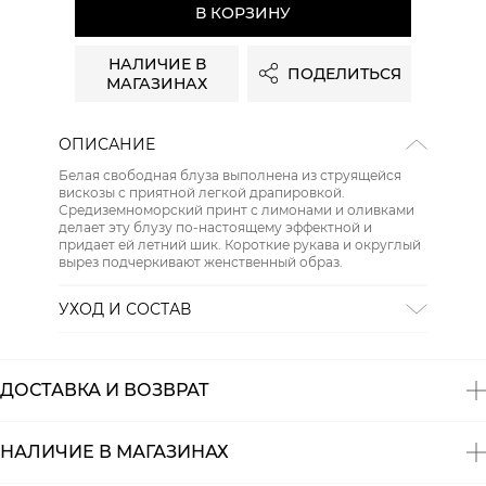
В КОРЗИНУ
НАЛИЧИЕ В
ПОДЕЛИТЬСЯ
МАГАЗИНАХ
ОПИСАНИЕ
Белая свободная блуза выполнена из струящейся
вискозы с приятной легкой драпировкой.
Средиземноморский принт с лимонами и оливками
делает эту блузу по-настоящему эффектной и
придает ей летний шик. Короткие рукава и округлый
вырез подчеркивают женственный образ.
УХОД И СОСТАВ
Состав:
100% вискоза
ДОСТАВКА И ВОЗВРАТ
НАЛИЧИЕ В МАГАЗИНАХ