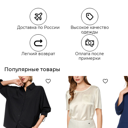
Магазины
Размеры в наличии
Курьерская доставка СДЭК
Доставка по России
Высокое качество
Самовывоз из пункта выдачи СДЭК
одежды
Самовывоз из наших магазинов
Легкий возврат
Оплата после
примерки
Курьерская доставка СДЭК
Самовывоз из пункта выдачи СДЭК
Популярные товары