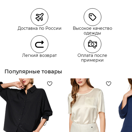
Магазины
Размеры в наличии
Курьерская доставка СДЭК
Доставка по России
Высокое качество
Самовывоз из пункта выдачи СДЭК
одежды
Самовывоз из наших магазинов
Легкий возврат
Оплата после
примерки
Курьерская доставка СДЭК
Самовывоз из пункта выдачи СДЭК
Популярные товары