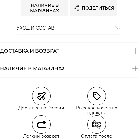
НАЛИЧИЕ В
ПОДЕЛИТЬСЯ
МАГАЗИНАХ
УХОД И СОСТАВ
Состав:
100% хлопок
ДОСТАВКА И ВОЗВРАТ
НАЛИЧИЕ В МАГАЗИНАХ
Магазины
Размеры в наличии
Курьерская доставка СДЭК
Самовывоз из пункта выдачи СДЭК
Доставка по России
Высокое качество
Самовывоз из наших магазинов
одежды
Курьерская доставка СДЭК
Легкий возврат
Оплата после
Самовывоз из пункта выдачи СДЭК