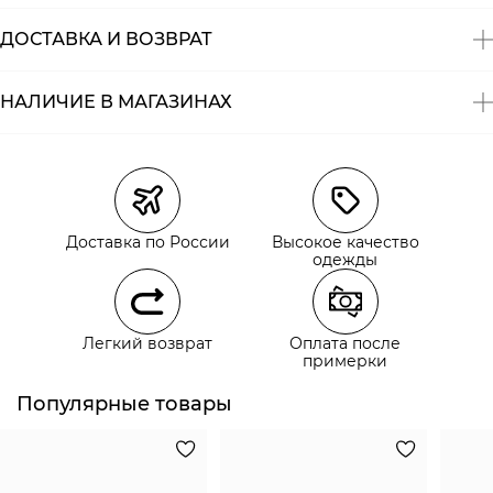
ДОСТАВКА И ВОЗВРАТ
НАЛИЧИЕ В МАГАЗИНАХ
Магазины
Размеры в наличии
Курьерская доставка СДЭК
Самовывоз из пункта выдачи СДЭК
Доставка по России
Высокое качество
Самовывоз из наших магазинов
одежды
Курьерская доставка СДЭК
Легкий возврат
Оплата после
Самовывоз из пункта выдачи СДЭК
примерки
Популярные товары