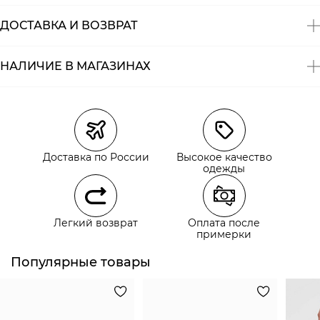
ДОСТАВКА И ВОЗВРАТ
НАЛИЧИЕ В МАГАЗИНАХ
Магазины
Размеры в наличии
Курьерская доставка СДЭК
Самовывоз из пункта выдачи СДЭК
Доставка по России
Высокое качество
Самовывоз из наших магазинов
одежды
Курьерская доставка СДЭК
Легкий возврат
Оплата после
Самовывоз из пункта выдачи СДЭК
примерки
Популярные товары