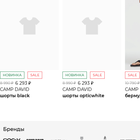
НОВИНКА
SALE
НОВИНКА
SALE
SALE
6 293 ₽
6 293 ₽
8 990 ₽
8 990 ₽
10 790 ₽
CAMP DAVID
CAMP DAVID
CAMP 
шорты black
шорты opticwhite
берму
сайте СДЭК
Бренды