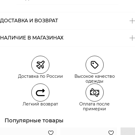
Состав:
100% хлопок
ДОСТАВКА И ВОЗВРАТ
НАЛИЧИЕ В МАГАЗИНАХ
Магазины
Размеры в наличии
Курьерская доставка СДЭК
Самовывоз из пункта выдачи СДЭК
Доставка по России
Высокое качество
Самовывоз из наших магазинов
одежды
Курьерская доставка СДЭК
Легкий возврат
Оплата после
Самовывоз из пункта выдачи СДЭК
примерки
Популярные товары