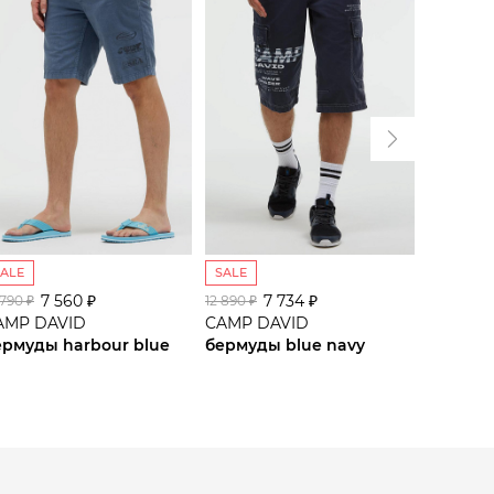
SALE
SALE
SALE
7 560 ₽
7 734 ₽
7
 790 ₽
12 890 ₽
12 890 ₽
AMP DAVID
CAMP DAVID
CAMP D
ермуды harbour blue
бермуды blue navy
бермуды