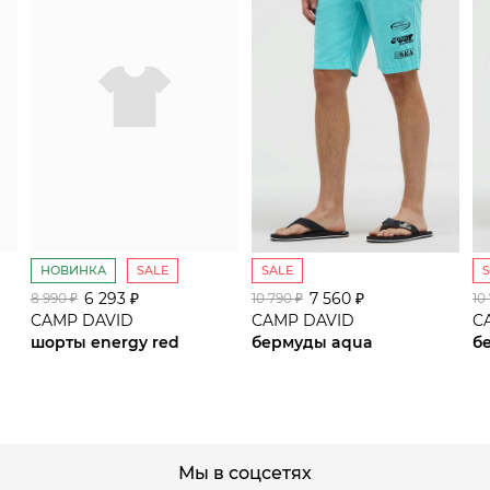
НОВИНКА
SALE
SALE
6 293 ₽
сайте СДЭК
7 560 ₽
8 990 ₽
10 790 ₽
10
CAMP DAVID
CAMP DAVID
C
шорты energy red
бермуды aqua
б
Мы в соцсетях