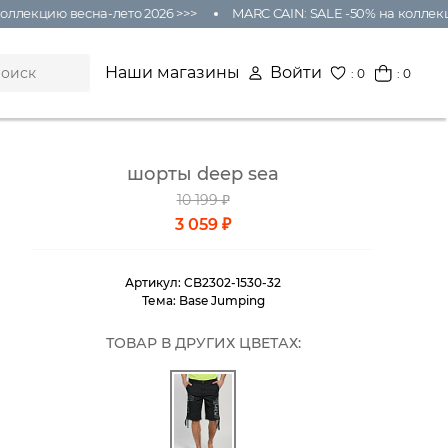
екцию весна-лето 2026 >>>
MARC CAIN: SALE -50% на коллекцию 
Наши магазины
Войти
:
0
: 0
шорты deep sea
10 199 ₽
3 059 ₽
Артикул:
CB2302-1530-32
Тема:
Base Jumping
ТОВАР В ДРУГИХ ЦВЕТАХ: