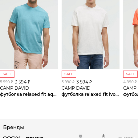
SALE
SALE
SALE
3 594 ₽
3 594 ₽
5 990 ₽
5 990 ₽
4 890 ₽
CAMP DAVID
CAMP DAVID
CAMP 
футболка relaxed fit aqua
футболка relaxed fit ivory
футбо
сайте СДЭК
Бренды