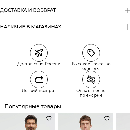
ДОСТАВКА И ВОЗВРАТ
НАЛИЧИЕ В МАГАЗИНАХ
Магазины
Размеры в наличии
Курьерская доставка СДЭК
Самовывоз из пункта выдачи СДЭК
Доставка по России
Высокое качество
Самовывоз из наших магазинов
одежды
Курьерская доставка СДЭК
Легкий возврат
Оплата после
Самовывоз из пункта выдачи СДЭК
примерки
Популярные товары