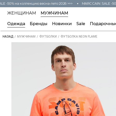
 -50% на коллекцию весна-лето 2026 >>>
MARC CAIN: SALE -50% 
ЖЕНЩИНАМ
МУЖЧИНАМ
Одежда
Бренды
Новинки
Sale
Подарочны
/
/
/
ФУТБОЛКА NEON FLAME
НАЗАД
МУЖЧИНАМ
ФУТБОЛКИ