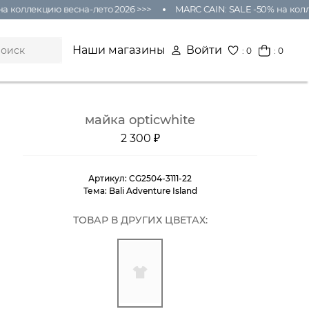
 коллекцию весна-лето 2026 >>>
MARC CAIN: SALE -50% на коллек
Наши магазины
Войти
:
0
: 0
майка opticwhite
2 300 ₽
Артикул:
CG2504-3111-22
Тема:
Bali Adventure Island
ТОВАР В ДРУГИХ ЦВЕТАХ: