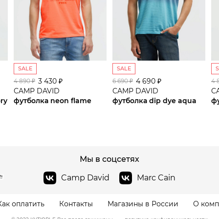
SALE
SALE
3 430 ₽
сайте СДЭК
4 690 ₽
4 890 ₽
6 690 ₽
4 
CAMP DAVID
CAMP DAVID
C
ory
футболка neon flame
футболка dip dye aqua
ф
Мы в соцсетях
Camp David
Marc Cain
Как оплатить
Контакты
Магазины в России
О ком