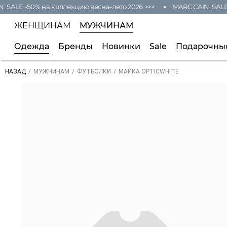
SALE -50% на коллекцию весна-лето 2026 >>>
MARC CAIN: SALE -
ЖЕНЩИНАМ
МУЖЧИНАМ
Одежда
Бренды
Новинки
Sale
Подарочны
/
/
/
МАЙКА OPTICWHITE
НАЗАД
МУЖЧИНАМ
ФУТБОЛКИ