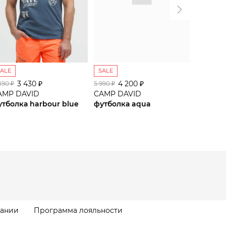
SALE
SALE
SALE
3 430 ₽
4 200 ₽
2
890 ₽
5 990 ₽
3 990 ₽
AMP DAVID
CAMP DAVID
CAMP D
утболка harbour blue
футболка aqua
майка h
пании
Программа лояльности