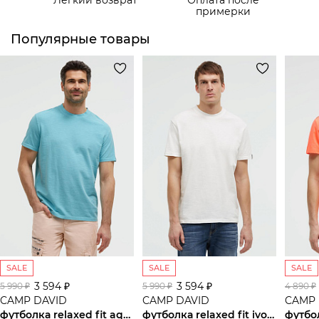
Самовывоз из пункта выдачи СДЭК
примерки
Популярные товары
SALE
SALE
SALE
3 594 ₽
3 594 ₽
5 990 ₽
5 990 ₽
4 890 ₽
CAMP DAVID
CAMP DAVID
CAMP 
футболка relaxed fit aqua
футболка relaxed fit ivory
футбо