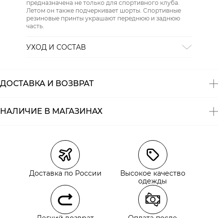
предназначена не только для спортивного клуба.
Летом он также подчеркивает шорты. Спортивные
резиновые принты украшают переднюю и заднюю
часть.
УХОД И СОСТАВ
СТИРКА:
30 ° ручной режим
ОТБЕЛИВАНИЕ:
Не отбеливать
ХИМИЧЕСКАЯ ЧИСТКА:
Не подвергать химчистке
ДОСТАВКА И ВОЗВРАТ
ГЛАЖЕНИЕ:
не гладить горячим (макс. 110 °)
СУШКА:
не сушить в стиральной машине
Состав:
95% хлопок, 5% эластан
НАЛИЧИЕ В МАГАЗИНАХ
Магазины
Размеры в наличии
Курьерская доставка СДЭК
Самовывоз из пункта выдачи СДЭК
Доставка по России
Высокое качество
Самовывоз из наших магазинов
одежды
Курьерская доставка СДЭК
Легкий возврат
Оплата после