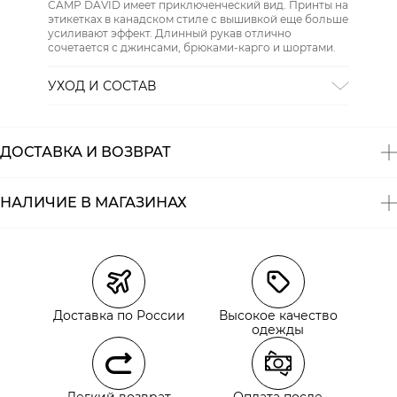
CAMP DAVID имеет приключенческий вид. Принты на
этикетках в канадском стиле с вышивкой еще больше
усиливают эффект. Длинный рукав отлично
сочетается с джинсами, брюками-карго и шортами.
УХОД И СОСТАВ
СТИРКА:
30 ° ручной режим
ОТБЕЛИВАНИЕ:
Не отбеливать
ХИМИЧЕСКАЯ ЧИСТКА:
Не подвергать химчистке
ДОСТАВКА И ВОЗВРАТ
ГЛАЖЕНИЕ:
не гладить горячим (макс. 110 °)
СУШКА:
не сушить в стиральной машине
Состав:
100% хлопок
НАЛИЧИЕ В МАГАЗИНАХ
Магазины
Размеры в наличии
Курьерская доставка СДЭК
Самовывоз из пункта выдачи СДЭК
Доставка по России
Высокое качество
Самовывоз из наших магазинов
одежды
Курьерская доставка СДЭК
Легкий возврат
Оплата после