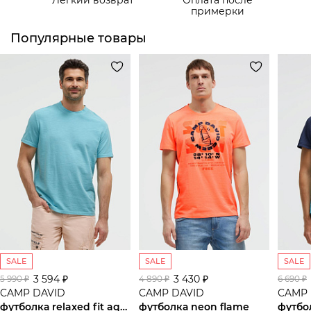
Самовывоз из пункта выдачи СДЭК
примерки
Популярные товары
SALE
SALE
SALE
3 594 ₽
3 430 ₽
5 990 ₽
4 890 ₽
6 690 ₽
CAMP DAVID
CAMP DAVID
CAMP 
футболка relaxed fit aqua
футболка neon flame
футбо