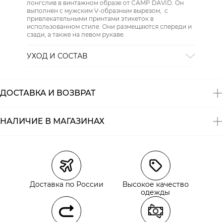
лонгслив в винтажном образе от CAMP DAVID. Он
выполнен с мужским V-образным вырезом, с
привлекательными принтами этикеток в
использованном стиле. Они размещаются спереди и
сзади, а также на левом рукаве.
УХОД И СОСТАВ
СТИРКА:
30 ° ручной режим
ОТБЕЛИВАНИЕ:
Не отбеливать
ХИМИЧЕСКАЯ ЧИСТКА:
Не подвергать химчистке
ДОСТАВКА И ВОЗВРАТ
ГЛАЖЕНИЕ:
не гладить горячим (макс. 110 °)
СУШКА:
не сушить в стиральной машине
Состав:
хлопок 100%
НАЛИЧИЕ В МАГАЗИНАХ
Магазины
Размеры в наличии
Курьерская доставка СДЭК
Самовывоз из пункта выдачи СДЭК
Доставка по России
Высокое качество
Самовывоз из наших магазинов
одежды
Курьерская доставка СДЭК