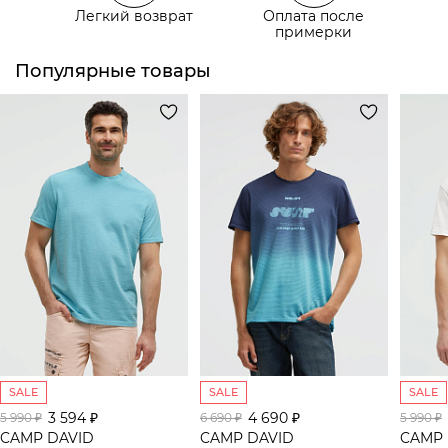
Легкий возврат
Оплата после
Самовывоз из пункта выдачи СДЭК
примерки
Популярные товары
SALE
SALE
SALE
3 594 ₽
4 690 ₽
5 990 ₽
6 690 ₽
5 990 ₽
CAMP DAVID
CAMP DAVID
CAMP 