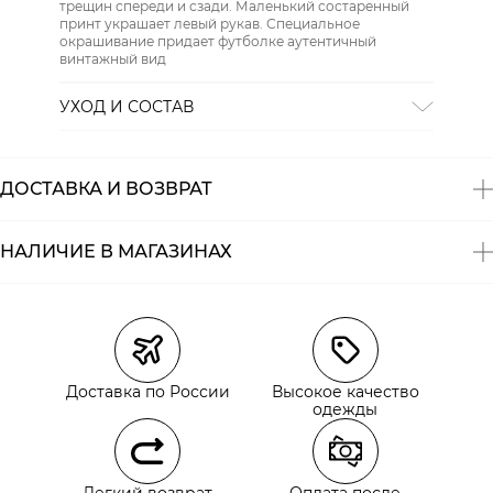
трещин спереди и сзади. Маленький состаренный
принт украшает левый рукав. Специальное
окрашивание придает футболке аутентичный
винтажный вид
УХОД И СОСТАВ
СТИРКА:
30 ° ручной режим
ОТБЕЛИВАНИЕ:
Не отбеливать
ХИМИЧЕСКАЯ ЧИСТКА:
Не подвергать химчистке
ДОСТАВКА И ВОЗВРАТ
ГЛАЖЕНИЕ:
не гладить горячим (макс. 110 °)
СУШКА:
не сушить в стиральной машине
Состав:
хлопок 100%
НАЛИЧИЕ В МАГАЗИНАХ
Магазины
Размеры в наличии
Курьерская доставка СДЭК
Самовывоз из пункта выдачи СДЭК
Доставка по России
Высокое качество
Самовывоз из наших магазинов
одежды
Курьерская доставка СДЭК
Легкий возврат
Оплата после