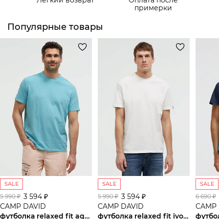
Самовывоз из пункта выдачи СДЭК
примерки
Популярные товары
SALE
SALE
SALE
3 594 ₽
3 594 ₽
5 990 ₽
5 990 ₽
6 690 ₽
CAMP DAVID
CAMP DAVID
CAMP 
футболка relaxed fit aqua
футболка relaxed fit ivory
футбо