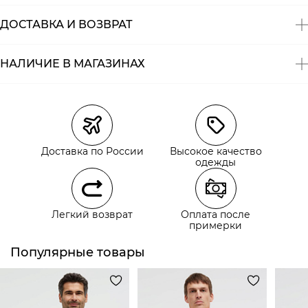
ДОСТАВКА И ВОЗВРАТ
НАЛИЧИЕ В МАГАЗИНАХ
Магазины
Размеры в наличии
Курьерская доставка СДЭК
Самовывоз из пункта выдачи СДЭК
Доставка по России
Высокое качество
Самовывоз из наших магазинов
одежды
Курьерская доставка СДЭК
Легкий возврат
Оплата после
Самовывоз из пункта выдачи СДЭК
примерки
Популярные товары