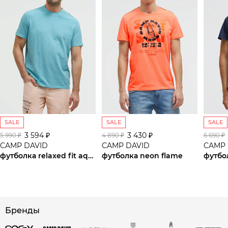
SALE
SALE
SALE
3 594 ₽
3 430 ₽
5 990 ₽
4 890 ₽
6 690 ₽
CAMP DAVID
CAMP DAVID
CAMP 
футболка relaxed fit aqua
футболка neon flame
футбо
сайте СДЭК
Бренды