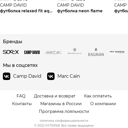
CAMP DAVID
CAMP DAVID
CAMP 
футболка relaxed fit aqua
футболка neon flame
сайте СДЭК
Бренды
Мы в соцсетях
Camp David
Marc Cain
FAQ
Доставка и возврат
Как оплатить
Контакты
Магазины в России
О компании
Программа лояльности
политика конфиденциальности
© 2022 КУТЮРЬЕ Все права защищены