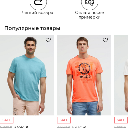
Курьерская доставка СДЭК
Легкий возврат
Оплата после
Самовывоз из пункта выдачи СДЭК
примерки
Популярные товары
SALE
SALE
SALE
3 594 ₽
3 430 ₽
5 990 ₽
4 890 ₽
5 990 ₽