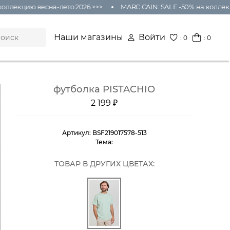
ллекцию весна-лето 2026 >>>
MARC CAIN: SALE -50% на коллекци
Наши магазины
Войти
:
0
: 0
футболка PISTACHIO
2 199 ₽
Артикул:
BSF219017578-513
Тема:
ТОВАР В ДРУГИХ ЦВЕТАХ: