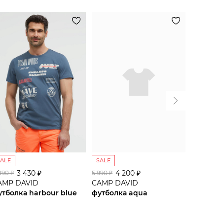
SALE
SALE
SALE
3 430 ₽
4 200 ₽
2
890 ₽
5 990 ₽
3 990 ₽
AMP DAVID
CAMP DAVID
CAMP D
утболка harbour blue
футболка aqua
майка h