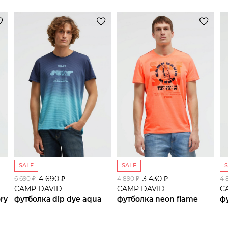
SALE
SALE
4 690 ₽
сайте СДЭК
3 430 ₽
6 690 ₽
4 890 ₽
4 
CAMP DAVID
CAMP DAVID
C
ory
футболка dip dye aqua
футболка neon flame
ф