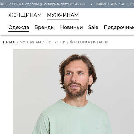
E -50% на коллекцию весна-лето 2026 >>>
MARC CAIN: SALE -50%
ЖЕНЩИНАМ
МУЖЧИНАМ
Одежда
Бренды
Новинки
Sale
Подарочны
/
/
/
ФУТБОЛКА PISTACHIO
НАЗАД
МУЖЧИНАМ
ФУТБОЛКИ