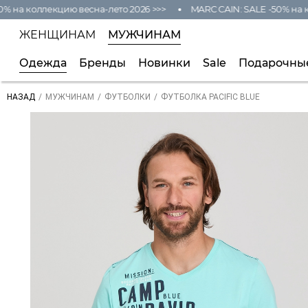
а коллекцию весна-лето 2026 >>>
MARC CAIN: SALE -50% на колле
ЖЕНЩИНАМ
МУЖЧИНАМ
Одежда
Бренды
Новинки
Sale
Подарочны
/
/
/
ФУТБОЛКА PACIFIC BLUE
НАЗАД
МУЖЧИНАМ
ФУТБОЛКИ