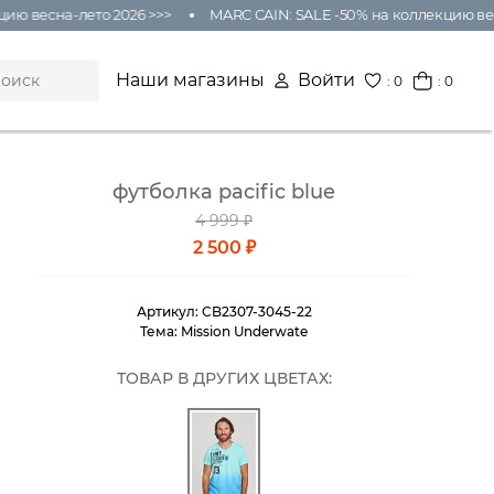
есна-лето 2026 >>>
MARC CAIN: SALE -50% на коллекцию весна-л
Наши магазины
Войти
:
0
: 0
футболка pacific blue
4 999 ₽
2 500 ₽
Артикул:
CB2307-3045-22
Тема:
Mission Underwate
ТОВАР В ДРУГИХ ЦВЕТАХ: