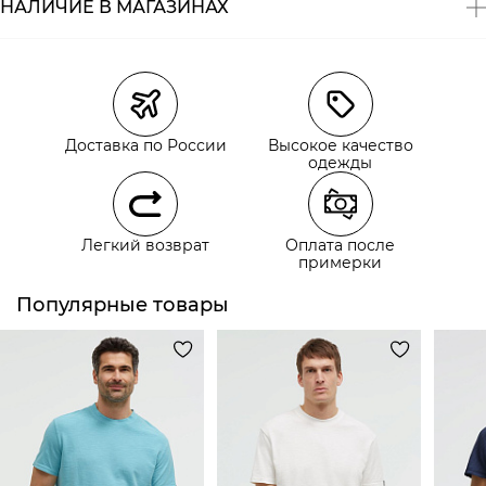
НАЛИЧИЕ В МАГАЗИНАХ
Состав:
100% хлопок;
Магазины
Размеры в наличии
Курьерская доставка СДЭК
Самовывоз из пункта выдачи СДЭК
Доставка по России
Высокое качество
Самовывоз из наших магазинов
одежды
Курьерская доставка СДЭК
Легкий возврат
Оплата после
Самовывоз из пункта выдачи СДЭК
примерки
Популярные товары