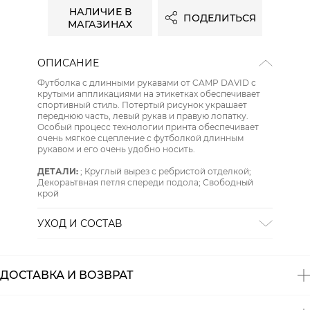
НАЛИЧИЕ В
ПОДЕЛИТЬСЯ
МАГАЗИНАХ
ОПИСАНИЕ
Футболка с длинными рукавами от CAMP DAVID с
крутыми аппликациями на этикетках обеспечивает
спортивный стиль. Потертый рисунок украшает
переднюю часть, левый рукав и правую лопатку.
Особый процесс технологии принта обеспечивает
очень мягкое сцепление с футболкой длинным
рукавом и его очень удобно носить.
ДЕТАЛИ:
; Круглый вырез с ребристой отделкой;
Декораьтвная петля спереди подола; Свободный
крой
УХОД И СОСТАВ
СТИРКА:
деликатная стирка
ОТБЕЛИВАНИЕ:
отбеливание запрещено
ХИМИЧЕСКАЯ ЧИСТКА:
химическая чистка
ДОСТАВКА И ВОЗВРАТ
запрещена
ГЛАЖЕНИЕ:
гладить при низкой температуре до 110
СУШКА:
барабанная сушка запрещена