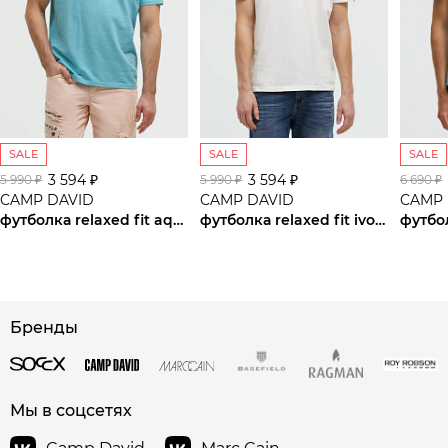
SALE
SALE
SALE
3 594 ₽
3 594 ₽
5 990 ₽
5 990 ₽
6 690 ₽
CAMP DAVID
CAMP DAVID
CAMP 
футболка relaxed fit aqua
футболка relaxed fit ivory
футбо
сайте СДЭК
Бренды
Мы в соцсетях