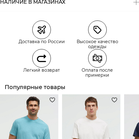
НАЛИЧИЕ В МАГАЗИНАХ
Магазины
Размеры в наличии
Курьерская доставка СДЭК
Самовывоз из пункта выдачи СДЭК
Доставка по России
Высокое качество
Самовывоз из наших магазинов
одежды
Курьерская доставка СДЭК
Легкий возврат
Оплата после
Самовывоз из пункта выдачи СДЭК
примерки
Популярные товары