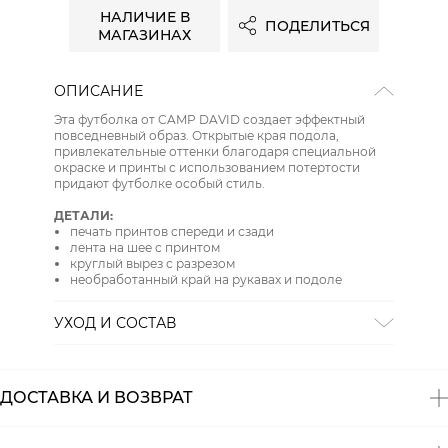
НАЛИЧИЕ В
ПОДЕЛИТЬСЯ
МАГАЗИНАХ
ОПИСАНИЕ
Эта футболка от CAMP DAVID создает эффектный
повседневный образ. Открытые края подола,
привлекательные оттенки благодаря специальной
окраске и принты с использованием потертости
придают футболке особый стиль.
ДЕТАЛИ:
печать принтов спереди и сзади
лента на шее с принтом
круглый вырез с разрезом
необработанный край на рукавах и подоле
УХОД И СОСТАВ
ОТБЕЛИВАНИЕ:
Не отбеливать
СУШКА:
не сушить в стиральной машине
Состав:
100% хлопок
ДОСТАВКА И ВОЗВРАТ