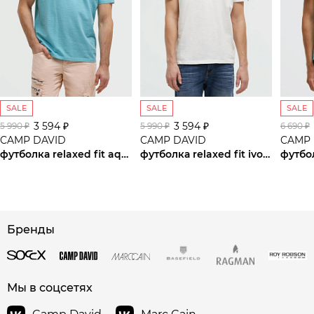
SALE
SALE
SALE
3 594 ₽
3 594 ₽
5 990 ₽
5 990 ₽
6 690 ₽
CAMP DAVID
CAMP DAVID
CAMP 
футболка relaxed fit aqua
футболка relaxed fit ivory
футбо
сайте СДЭК
Бренды
Мы в соцсетях