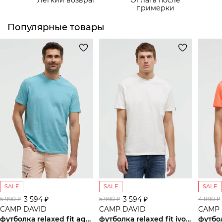
Самовывоз из пункта выдачи СДЭК
примерки
Популярные товары
SALE
SALE
SALE
3 594 ₽
3 594 ₽
5 990 ₽
5 990 ₽
4 890 ₽
CAMP DAVID
CAMP DAVID
CAMP 
футболка relaxed fit aqua
футболка relaxed fit ivory
футбо