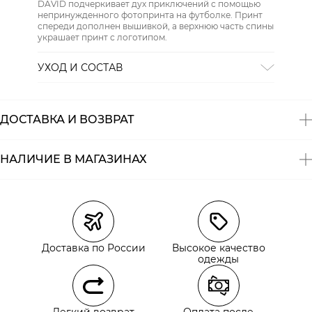
DAVID подчеркивает дух приключений с помощью
непринужденного фотопринта на футболке. Принт
спереди дополнен вышивкой, а верхнюю часть спины
украшает принт с логотипом.
УХОД И СОСТАВ
СТИРКА:
30 ° ручной режим
ОТБЕЛИВАНИЕ:
Не отбеливать
ХИМИЧЕСКАЯ ЧИСТКА:
Не подвергать химчистке
ДОСТАВКА И ВОЗВРАТ
ГЛАЖЕНИЕ:
не гладить горячим (макс. 110 °)
СУШКА:
не сушить в стиральной машине
Состав:
100% хлопок
НАЛИЧИЕ В МАГАЗИНАХ
Магазины
Размеры в наличии
Курьерская доставка СДЭК
Самовывоз из пункта выдачи СДЭК
Доставка по России
Высокое качество
Самовывоз из наших магазинов
одежды
Курьерская доставка СДЭК
Легкий возврат
Оплата после