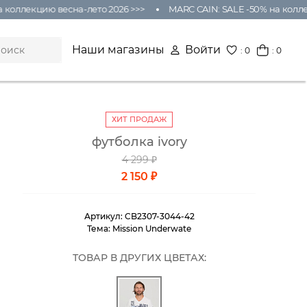
екцию весна-лето 2026 >>>
MARC CAIN: SALE -50% на коллекцию 
Наши магазины
Войти
:
0
: 0
ХИТ ПРОДАЖ
футболка ivory
4 299 ₽
2 150 ₽
Артикул:
CB2307-3044-42
Тема:
Mission Underwate
ТОВАР В ДРУГИХ ЦВЕТАХ: